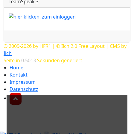
TeamSpeak 3
Radio
© 2009-2026 by HFR1 | © Ilch 2.0 Free Layout | CMS by
Ilch
Seite in
0.5013
Sekunden generiert
Home
Kontakt
Impressum
Datenschutz