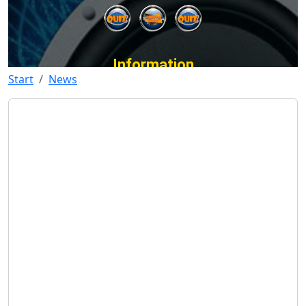
Start
News