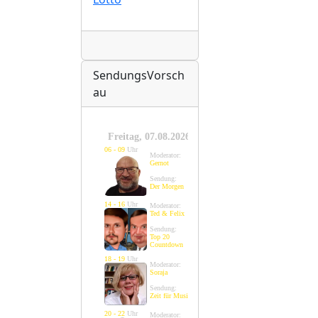
Radio
SendungsVorsch
au