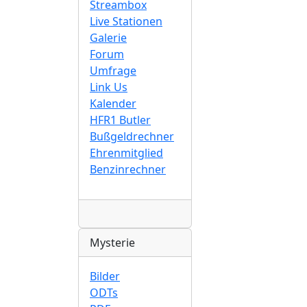
Streambox
Live Stationen
Galerie
Forum
Umfrage
Link Us
Kalender
HFR1 Butler
Bußgeldrechner
Ehrenmitglied
Benzinrechner
Radio
Mysterie
Bilder
ODTs