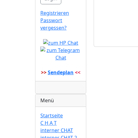
Registrieren
Passwort
vergessen?
>>
Sendeplan
<<
Radio
Menü
Startseite
C H A T
interner CHAT
interner CHAT 2