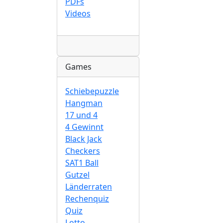
PDFs
Videos
Radio
Games
Schiebepuzzle
Hangman
17 und 4
4 Gewinnt
Black Jack
Checkers
SAT1 Ball
Gutzel
Länderraten
Rechenquiz
Quiz
Lotto